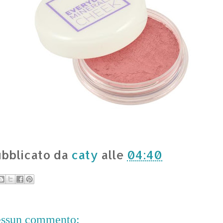
bblicato da
caty
alle
04:40
ssun commento: