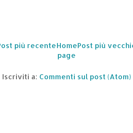
Post più recente
Home
Post più vecchi
page
Iscriviti a:
Commenti sul post (Atom)